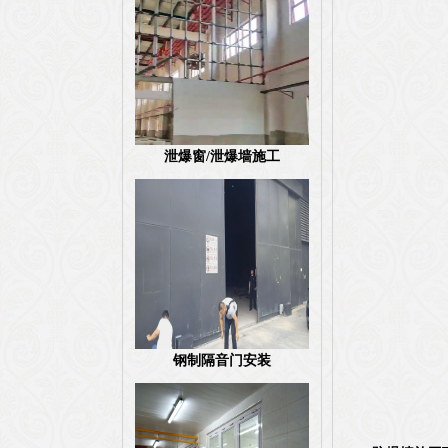
泄爆窗/泄爆墙施工
钢制隔音门安装