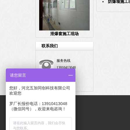
防爆墙施工
泄爆窗施工现场
联系我们
服务热线
13910413048
请您留言
邮箱：
地址：
您好，河北五加同创科技有限公司
欢迎您
罗厂长报价电话：13910413048
（微信同号），欢迎来电咨询！
友情链接