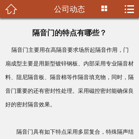



公司动态
首页

公司简介
隔音门的特点有哪些？
产品中心
隔音门主要用在高隔音要求场所起隔音作用，门
施工案例
扇成型主要是用新型镀锌钢板、内部采用专业隔音材
视频中心
料、阻尼隔音板、隔音棉等作隔音填充物，同时，隔
新闻中心
音门重要的还有密封性处理。采用磁控密封能确保良
好的密封隔音效果。
联系我们
隔音门具有如下特点采用多层复合，特殊隔声结