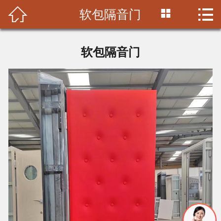



软包隔音门
首页

公司简介
软包隔音门
产品中心
施工案例
视频中心
新闻中心
联系我们